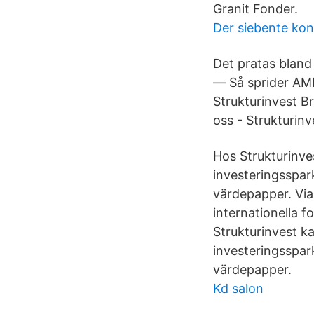
Granit Fonder.
Der siebente kon
Det pratas bland
— Så sprider AMF
Strukturinvest B
oss - Strukturinv
Hos Strukturinve
investeringsspar
värdepapper. Via
internationella 
Strukturinvest k
investeringsspar
värdepapper.
Kd salon