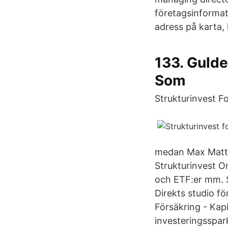
företagsinformat
adress på karta, 
133. Guld
Som
Strukturinvest 
medan Max Matth
Strukturinvest O
och ETF:er mm. S
Direkts studio 
Försäkring - Kap
investeringsspar