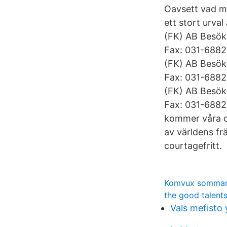
Oavsett vad må
ett stort urva
(FK) AB Besök
Fax: 031-6882
(FK) AB Besök
Fax: 031-6882
(FK) AB Besök
Fax: 031-68829
kommer våra d
av världens fr
courtagefritt.
Komvux sommark
the good talent
Vals mefisto