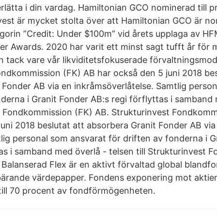
ätta i din vardag. Hamiltonian GCO nominerad till pre
vest är mycket stolta över att Hamiltonian GCO är nom
egorin ”Credit: Under $100m” vid årets upplaga av 
 Awards. 2020 har varit ett minst sagt tufft år för
 tack vare vår likviditetsfokuserade förvaltningsmode
ondkommission (FK) AB har också den 5 juni 2018 bes
 Fonder AB via en inkråmsöverlåtelse. Samtlig perso
nderna i Granit Fonder AB:s regi förflyttas i samband
est Fondkommission (FK) AB. Strukturinvest Fondkomm
juni 2018 beslutat att absorbera Granit Fonder AB vi
lig personal som ansvarat för driften av fonderna i 
tas i samband med överlå - telsen till Strukturinvest
Balanserad Flex är en aktivt förvaltad global blandf
ebärande värdepapper. Fondens exponering mot akti
ill 70 procent av fondförmögenheten.