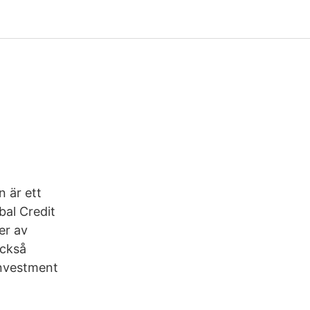
 är ett
bal Credit
er av
också
investment