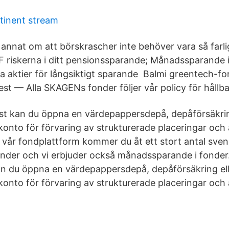
tinent stream
 annat om att börskrascher inte behöver vara så farli
 riskerna i ditt pensionssparande; Månadssparande i
ra aktier för långsiktigt sparande Balmi greentech-fo
est — Alla SKAGENs fonder följer vår policy för hållba
st kan du öppna en värdepappersdepå, depåförsäkring
konto för förvaring av strukturerade placeringar och
 vår fondplattform kommer du åt ett stort antal sve
fonder och vi erbjuder också månadssparande i fonder
an du öppna en värdepappersdepå, depåförsäkring ell
konto för förvaring av strukturerade placeringar och