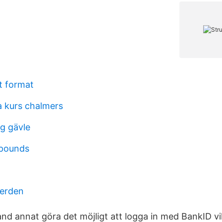
t format
a kurs chalmers
g gävle
 pounds
verden
nd annat göra det möjligt att logga in med BankID vi