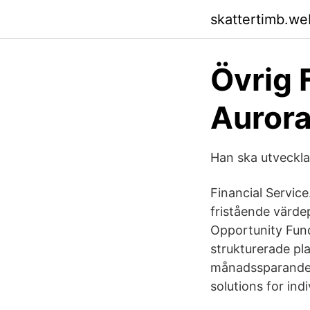
skattertimb.we
Övrig 
Aurora
Han ska utveckla 
Financial Servic
fristående värde
Opportunity Fund
strukturerade pla
månadssparande 
solutions for ind