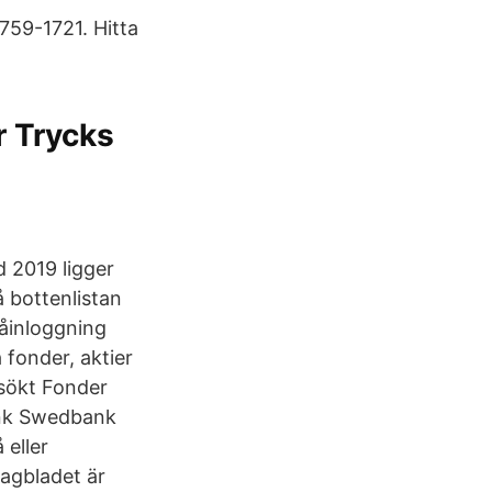
759-1721. Hitta
r Trycks
d 2019 ligger
 bottenlistan
åinloggning
fonder, aktier
sökt Fonder
ank Swedbank
eller
agbladet är