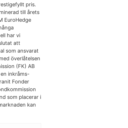
stigefyllt pris.
inerad till årets
HFM EuroHedge
 många
ll har vi
lutat att
nal som ansvarat
 med överlåtelsen
ission (FK) AB
a en inkråms-
Granit Fonder
 Fondkommission
ond som placerar i
emarknaden kan