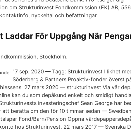
ion om Strukturinvest Fondkommission (FK) AB, 556
kontaktinfo, nyckeltal och befattningar.
et Laddar För Uppgång När Penga
Fondkommission, Stockholm.
17 sep. 2020 — Tagg: Strukturinvest I likhet me
Söderberg & Partners Proaktiv-​fonder överst på
iessens 27 mars 2020 — strukturinvest Via vår dep
nline kan du som depåkund enkelt och smidigt handla 
trukturinvests investeringschef Sean George har be
för att berätta om den för 10 timmar sedan — Swedb
italspar Fond/Barn/Pension Öppna värdepappersdepå 
konto hos Strukturinvest. 22 mars 2017 — Svenska D