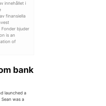
 innehållet i
e
v finansiella
nvest
 Fonder bjuder
on is an
ation of
nom bank
nd launched a
t, Sean was a