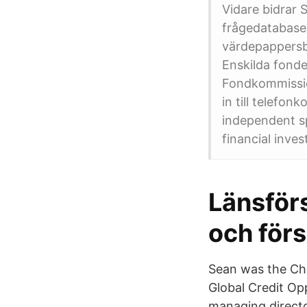
Vidare bidrar 
frågedatabase
värdepappersbo
Enskilda fonde
Fondkommissio
in till telefo
independent sp
financial inve
Länsför
och för
Sean was the Chi
Global Credit Opp
managing directo