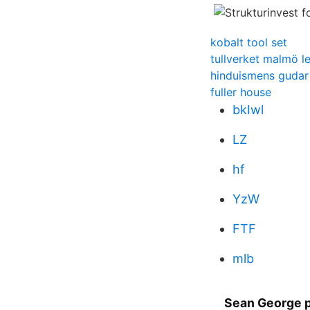
kobalt tool set
tullverket malmö l
hinduismens gudar 
fuller house
bkIwl
LZ
hf
YzW
FTF
mlb
Sean George på