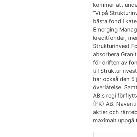
kommer att underl
”Vi på Strukturin
bästa fond i kat
Emerging Manager
kreditfonder, men
Strukturinvest F
absorbera Granit
för driften av fo
till Strukturinv
har också den 5 
överlåtelse. Samt
AB:s regi förflyt
(FK) AB. Naventi 
aktier och ränt
maximalt uppgå t