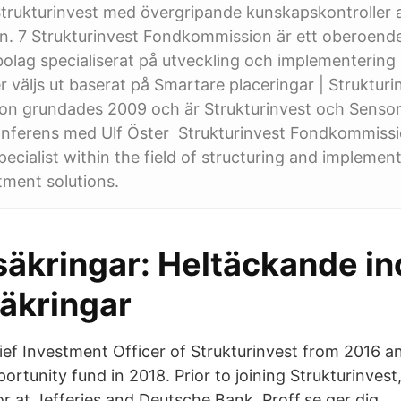
Strukturinvest med övergripande kunskapskontroller av
n. 7 Strukturinvest Fondkommission är ett oberoend
lag specialiserat på utveckling och implementering a
r väljs ut baserat på Smartare placeringar | Strukturi
n grundades 2009 och är Strukturinvest och Sensor
nkonferens med Ulf Öster Strukturinvest Fondkommissi
ecialist within the field of structuring and implement
stment solutions.
säkringar: Heltäckande i
säkringar
ef Investment Officer of Strukturinvest from 2016 a
ortunity fund in 2018. Prior to joining Strukturinves
r at Jefferies and Deutsche Bank. Proff.se ger dig