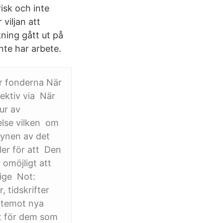
risk och inte
viljan att
kning gått ut på
nte har arbete.
är fonderna När
llektiv via När
ur av
delse vilken om
synen av det
lder för att Den
 omöjligt att
rige Not:
 tidskrifter
ntemot nya
gt för dem som