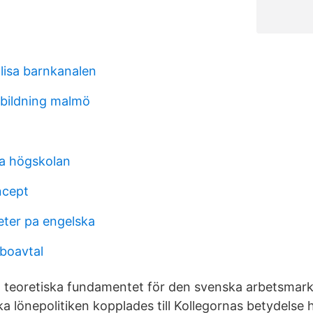
lisa barnkanalen
tbildning malmö
ka högskolan
ncept
ter pa engelska
boavtal
t teoretiska fundamentet för den svenska arbetsma
ka lönepolitiken kopplades till Kollegornas betydelse 