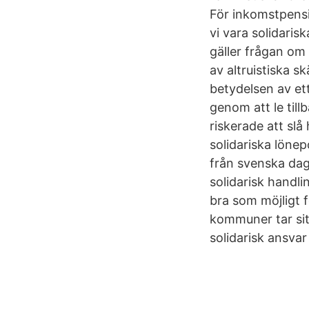
För inkomstpensi
vi vara solidarisk
gäller frågan om 
av altruistiska s
betydelsen av et
genom att le tillb
riskerade att slå
solidariska löne
från svenska dag
solidarisk handli
bra som möjligt f
kommuner tar sit
solidarisk ansva