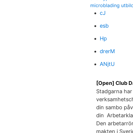
microblading utbil
cJ
esb
Hp
drerM
ANjtU
[Open] Club Da
Stadgarna har 
verksamhetsche
din sambo påver
din Arbetarkla
Den arbetarrör
makten i Sveri