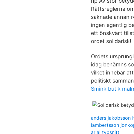
hp Av stor betyde
Rättsreglerna om
saknade annan re
ingen egentlig be
ett önskvärt till
ordet solidarisk!
Ordets ursprungl
idag benämns soli
vilket innebar a
politiskt samma
Smink butik mal
anders jakobsson h
lambertsson jonko
arial typsnitt