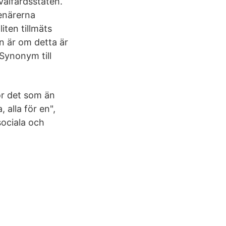
välfärdsstaten.
denärerna
iten tillmäts
an är om detta är
 Synonym till
ör det som än
 alla för en",
sociala och