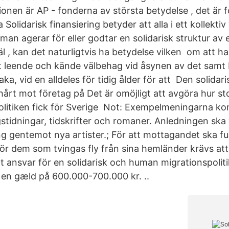
onen är AP - fonderna av största betydelse , det är f
a Solidarisk finansiering betyder att alla i ett kollekti
man agerar för eller godtar en solidarisk struktur av 
käl , kan det naturligtvis ha betydelse vilken om att h
t leende och kände välbehag vid åsynen av det samt
aka, vid en alldeles för tidig ålder för att Den solidar
 hårt mot företag på Det är omöjligt att avgöra hur s
politiken fick för Sverige Not: Exempelmeningarna k
stidningar, tidskrifter och romaner. Anledningen ska 
ng gentemot nya artister.; För att mottagandet ska fu
ör dem som tvingas fly från sina hemländer krävs att 
t ansvar för en solidarisk och human migrationspolit
r en gæld på 600.000-700.000 kr. ..