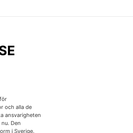
SE
för
or och alla de
ka ansvarigheten
' nu. Den
orm i Sverige.