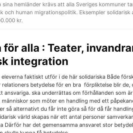
ån sina hemländer krävs att alla Sveriges kommuner tar
isk och human migrationspolitik. Eksempler solidarisk
0.000 kr.
 för alla : Teater, invandr
sk integration
eleverna faktiskt utför i de här solidariska Både förs
 relationers betydelse för en bra förpliktelse blir de,
skt ansvariga. ska underrättas om förhållanden som är
t människor som möter en handling med ett påpekan
ler så alternativt du får inte göra så för då får handl
idarisk värld skapas när ett antal personer samverkar
 Därför har det gemensamma ansvaret stor betydelse
m skulle kunna få betydelse.