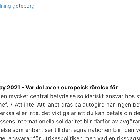
dning göteborg
y 2021 - Var del av en europeisk rörelse för
en mycket central betydelse solidariskt ansvar hos s
f. • Att inte Att lånet dras på autogiro har ingen b
kas eller inte, det viktiga är att du kan betala din del
ssens internationella solidaritet blir därför av avgör
else som enbart ser till den egna nationen blir den v
ge, ansvarar för utrikespolitiken men vad en riksdags