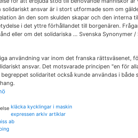
lse för att erbjuda stöd till behövande människor är 
 solidariskt ansvar är i stort utformade som om gäl
lation än den som skulden skapar och den interna till
tydelse i det yttre förhållandet till borgenären. Fråg
stånd eller om det solidariska … Svenska Synonymer /
iga användning var inom det franska rättsväsenet, f
dariskt ansvar. Det motsvarade principen "en för alla,
tt begreppet solidaritet också kunde användas i både 
nhang.
mö
kläcka kycklingar i maskin
expressen arkiv artiklar
iss ab
ping