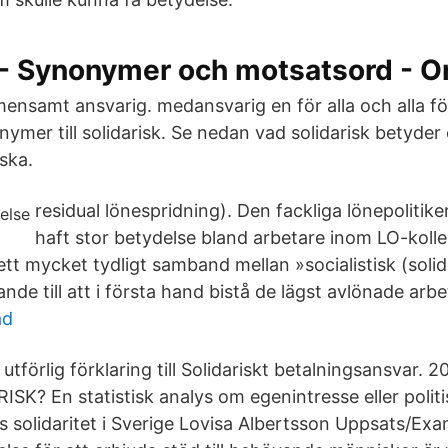
 - Synonymer och motsatsord - O
ensamt ansvarig. medansvarig en för alla och alla för
nymer till solidarisk. Se nedan vad solidarisk betyder
ska.
residual lönespridning). Den fackliga lönepolitike
haft stor betydelse bland arbetare inom LO-kolle
ett mycket tydligt samband mellan »socialistisk (soli
tande till att i första hand bistå de lägst avlönade ar
ad
 utförlig förklaring till Solidariskt betalningsansvar. 
K? En statistisk analys om egenintresse eller politi
rs solidaritet i Sverige Lovisa Albertsson Uppsats/Ex