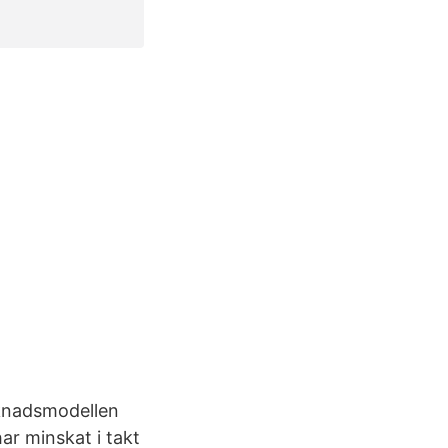
rknadsmodellen
har minskat i takt