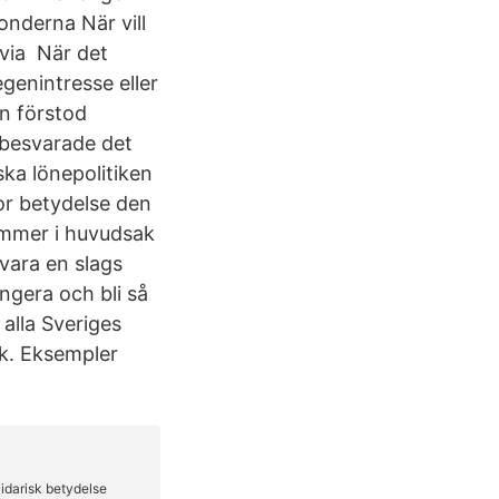
onderna När vill
v via När det
egenintresse eller
an förstod
 besvarade det
iska lönepolitiken
tor betydelse den
ommer i huvudsak
vara en slags
ngera och bli så
alla Sveriges
ik. Eksempler