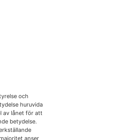
tyrelse och
etydelse huruvida
 av lånet för att
ande betydelse.
erkställande
majoritet anser