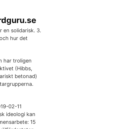
rdguru.se
 en solidarisk. 3.
 och hur det
n har troligen
ktivet (Hibbs,
dariskt betonad)
betargrupperna.
2019-02-11
sk ideologi kan
amensarbete: 15