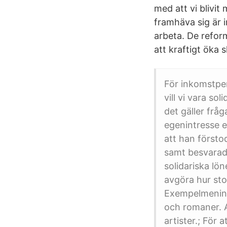
med att vi blivit 
framhäva sig är i
arbeta. De reform
att kraftigt öka 
För inkomstpen
vill vi vara sol
det gäller frå
egenintresse el
att han försto
samt besvarade 
solidariska lön
avgöra hur sto
Exempelmening
och romaner. A
artister.; För