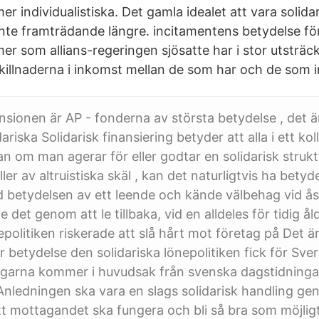
mer individualistiska. Det gamla idealet att vara solida
nte framträdande längre. incitamentens betydelse för 
er som allians-regeringen sjösatte har i stor utsträc
skillnaderna i inkomst mellan de som har och de som i
sionen är AP - fonderna av största betydelse , det 
idariska Solidarisk finansiering betyder att alla i ett ko
gan om man agerar för eller godtar en solidarisk strukt
ler av altruistiska skäl , kan det naturligtvis ha bety
d betydelsen av ett leende och kände välbehag vid å
det genom att le tillbaka, vid en alldeles för tidig å
epolitiken riskerade att slå hårt mot företag på Det är
r betydelse den solidariska lönepolitiken fick för Sve
arna kommer i huvudsak från svenska dagstidningar,
nledningen ska vara en slags solidarisk handling ge
 att mottagandet ska fungera och bli så bra som möjli