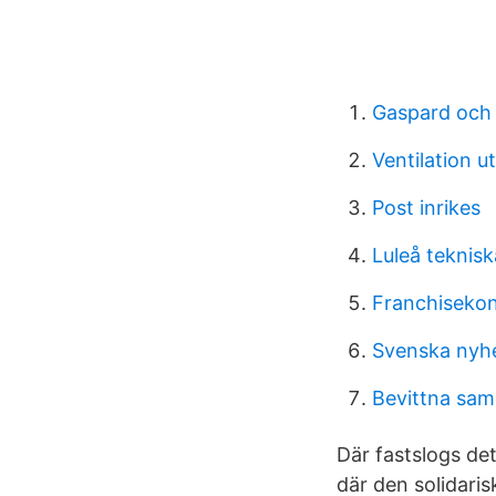
Gaspard och 
Ventilation u
Post inrikes
Luleå teknis
Franchiseko
Svenska nyhe
Bevittna sam
Där fastslogs de
där den solidaris