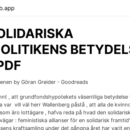
b.app
OLIDARISKA
OLITIKENS BETYDEL
 PDF
genen by Göran Greider - Goodreads
nt , att grundfondshypotekets väsentliga betydelse 
 var vill väl herr Wallenberg påstå , att alla de kvinn
som äro lottägare , hafva reda på hvad den solidaris
vägar : feministiska allianser för en solidarisk framtid
lsens kraftsamling under det gångna året har varit en