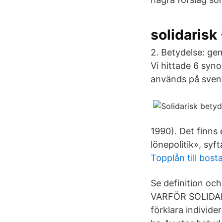
solidarisk
2. Betydelse: gem
Vi hittade 6 syno
används på sven
1990). Det finns 
lönepolitik», syf
Topplån till bost
Se definition och
VARFÖR SOLIDARIS
förklara individe