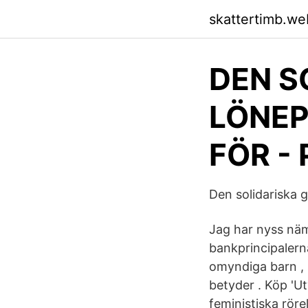
skattertimb.we
DEN S
LÖNEP
FÖR -
Den solidariska 
Jag har nyss näm
bankprincipalerna
omyndiga barn , 
betyder . Köp 'Ut
feministiska röre