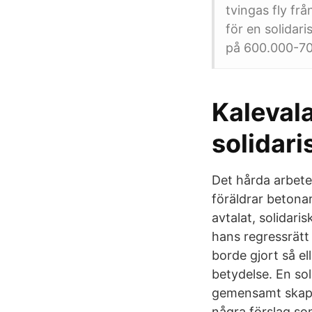
tvingas fly fr
för en solidar
på 600.000-70
Kalevala
solidari
Det hårda arbete 
föräldrar betonar
avtalat, solidari
hans regressrät
borde gjort så el
betydelse. En sol
gemensamt skapa
några förslag so