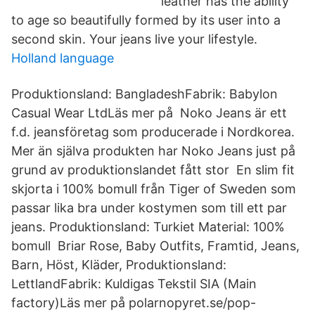
leather has the ability
to age so beautifully formed by its user into a
second skin. Your jeans live your lifestyle.
Holland language
Produktionsland: BangladeshFabrik: Babylon
Casual Wear LtdLäs mer på Noko Jeans är ett
f.d. jeansföretag som producerade i Nordkorea.
Mer än själva produkten har Noko Jeans just på
grund av produktionslandet fått stor En slim fit
skjorta i 100% bomull från Tiger of Sweden som
passar lika bra under kostymen som till ett par
jeans. Produktionsland: Turkiet Material: 100%
bomull Briar Rose, Baby Outfits, Framtid, Jeans,
Barn, Höst, Kläder, Produktionsland:
LettlandFabrik: Kuldigas Tekstil SIA (Main
factory)Läs mer på polarnopyret.se/pop-