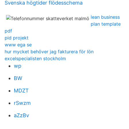
Svenska högtider flödesschema
lean business
plan template
pdf
pid projekt
www ega se
hur mycket behöver jag fakturera för lön
excelspecialisten stockholm
wp
BW
MDZT
rSwzm
aZzBv