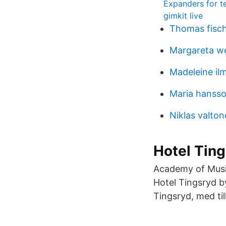
Expanders for t
gimkit live
Thomas fisch
Margareta we
Madeleine il
Maria hanss
Niklas valto
Hotel Ting
Academy of Music
Hotel Tingsryd by
Tingsryd, med ti