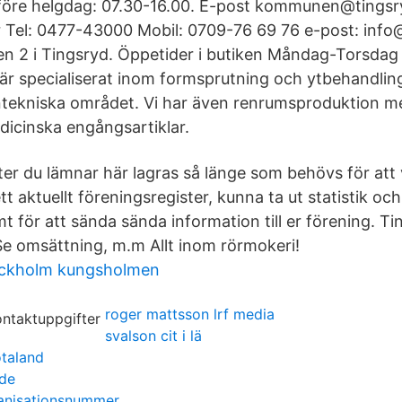
före helgdag: 07.30-16.00. E-post kommunen@tingsr
 Tel: 0477-43000 Mobil: 0709-76 69 76 e-post: inf
n 2 i Tingsryd. Öppetider i butiken Måndag-Torsdag
är specialiserat inom formsprutning och ytbehandling
ntekniska området. Vi har även renrumsproduktion m
icinska engångsartiklar.
er du lämnar här lagras så länge som behövs för att v
tt aktuellt föreningsregister, kunna ta ut statistik oc
mt för att sända sända information till er förening.
e omsättning, m.m Allt inom rörmokeri!
ockholm kungsholmen
roger mattsson lrf media
svalson cit i lä
otaland
nde
anisationsnummer