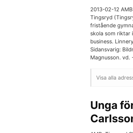
2013-02-12 AMB 
Tingsryd (Tings
fristående gymn
skola som riktar
business. Linner
Sidansvarig: Bil
Magnusson. vd. 
Visa alla adre
Unga fö
Carlsso