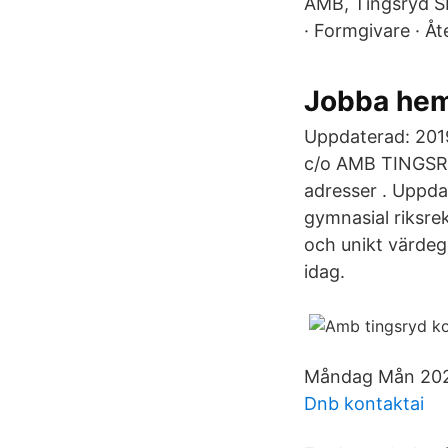
AMB, Tingsryd SE
· Formgivare · Åt
Jobba hem
Uppdaterad: 2019
c/o AMB TINGSRY
adresser . Uppda
gymnasial riksre
och unikt värdeg
idag.
Måndag Mån 202
Dnb kontaktai