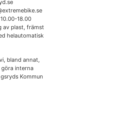
yd.se
o@extremebike.se
 10.00-18.00
 av plast, främst
ed helautomatisk
i, bland annat,
h göra interna
 Tingsryds Kommun