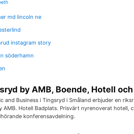
eeth
er md lincoln ne
sterlind
mrud instagram story
on söderhamn
nen
sryd by AMB, Boende, Hotell och
 and Business i Tingsryd i Småland erbjuder en rik
 AMB. Hotell Badplats. Prisvärt nyrenoverat hotell, ce
llhörande konferensavdelning.