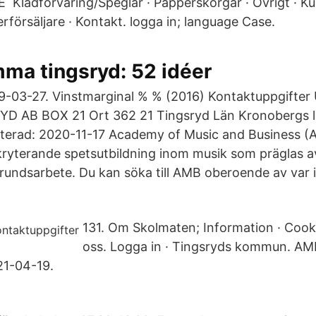
 Klädförvaring/Speglar · Papperskorgar · Övrigt · Kud
erförsäljare · Kontakt. logga in; language Case.
ma tingsryd: 52 idéer
-03-27. Vinstmarginal % % (2016) Kontaktuppgifter
D AB BOX 21 Ort 362 21 Tingsryd Län Kronobergs län
terad: 2020-11-17 Academy of Music and Business (A
kryterande spetsutbildning inom musik som präglas a
rundsarbete. Du kan söka till AMB oberoende av var i
131. Om Skolmaten; Information · Cook
oss. Logga in · Tingsryds kommun. AMB
1-04-19.