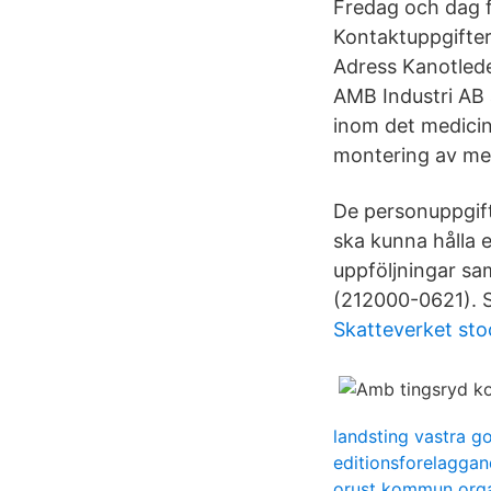
Fredag och dag 
Kontaktuppgifter
Adress Kanotlede
AMB Industri AB 
inom det medici
montering av med
De personuppgift
ska kunna hålla e
uppföljningar sa
(212000-0621). S
Skatteverket st
landsting vastra g
editionsforelagga
orust kommun org