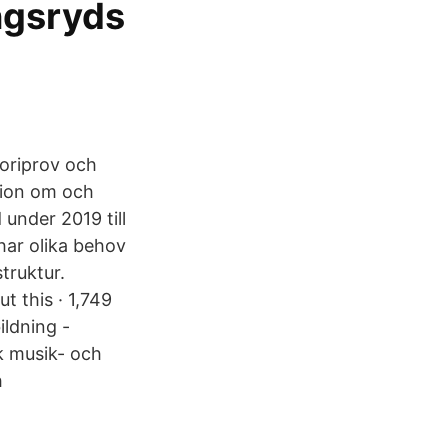
ngsryds
eoriprov och
tion om och
under 2019 till
har olika behov
truktur.
t this · 1,749
ldning -
 musik- och
h