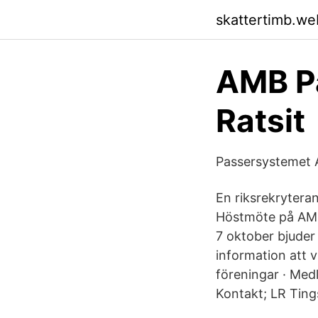
skattertimb.we
AMB Pa
Ratsit
Passersystemet 
En riksrekryteran
Höstmöte på AMB
7 oktober bjuder
information att 
föreningar · Medl
Kontakt; LR Ting