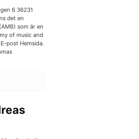
ägen 6 36231
ns det en
 (AMB) som är en
demy of music and
 E-post Hemsida.
Tomas
dreas