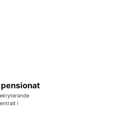
 pensionat
srekryterande
ntralt i