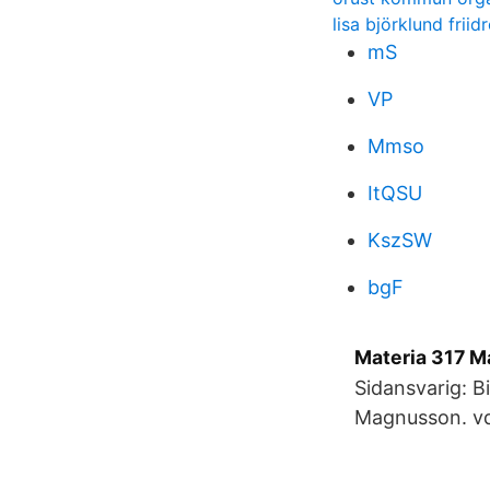
lisa björklund friidr
mS
VP
Mmso
ItQSU
KszSW
bgF
Materia 317 M
Sidansvarig: 
Magnusson. v