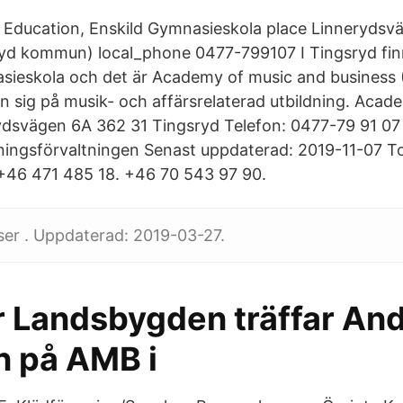
Education, Enskild Gymnasieskola place Linnerydsv
ryd kommun) local_phone 0477-799107 I Tingsryd fin
asieskola och det är Academy of music and business
 in sig på musik- och affärsrelaterad utbildning. Aca
ydsvägen 6A 362 31 Tingsryd Telefon: 0477-79 91 07
dningsförvaltningen Senast uppdaterad: 2019-11-07 
+46 471 485 18. +46 70 543 97 90.
sser . Uppdaterad: 2019-03-27.
r Landsbygden träffar An
n på AMB i