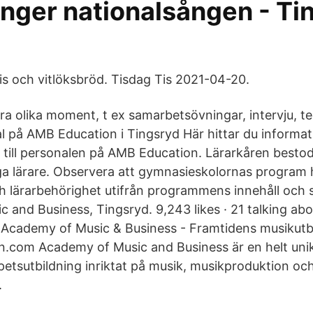
nger nationalsången - Ti
ris och vitlöksbröd. Tisdag Tis 2021-04-20.
era olika moment, t ex samarbetsövningar, intervju, t
al på AMB Education i Tingsryd Här hittar du informa
 till personalen på AMB Education. Lärarkåren bestod 
a lärare. Observera att gymnasieskolornas program 
ch lärarbehörighet utifrån programmens innehåll och s
and Business, Tingsryd. 9,243 likes · 21 talking abou
Academy of Music & Business - Framtidens musikutbi
om Academy of Music and Business är en helt unik
spetsutbildning inriktat på musik, musikproduktion oc
.