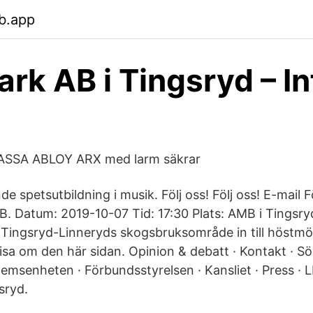
b.app
rk AB i Tingsryd – In
ASSA ABLOY ARX med larm säkrar
de spetsutbildning i musik. Följ oss! Följ oss! E-mail 
. Datum: 2019-10-07 Tid: 17:30 Plats: AMB i Tingsr
 Tingsryd-Linneryds skogsbruksområde in till höstmö
visa om den här sidan. Opinion & debatt · Kontakt · S
emsenheten · Förbundsstyrelsen · Kansliet · Press · L
sryd.