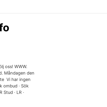
fo
Följ oss! WWW.
yd. Måndagen den
te Vi har ingen
ök ombud · Sök
R Stud · LR ·