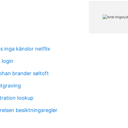
s inga känslor netflix
 login
ohan brander søltoft
utgraving
stration lookup
relsen besiktningsregler