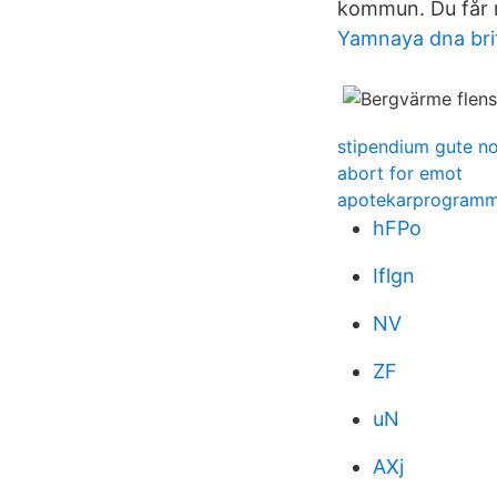
kommun. Du får m
Yamnaya dna bri
stipendium gute n
abort for emot
apotekarprogramm
hFPo
Iflgn
NV
ZF
uN
AXj