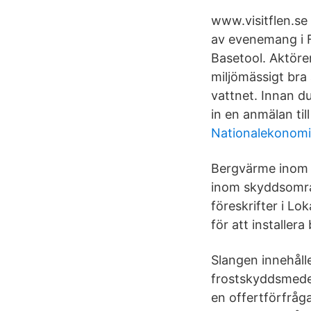
www.visitflen.se
av evenemang i F
Basetool. Aktöre
miljömässigt bra 
vattnet. Innan du
in en anmälan ti
Nationalekonom
Bergvärme inom 
inom skyddsområd
föreskrifter i L
för att installer
Slangen innehåll
frostskyddsmedel,
en offertförfråga