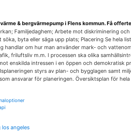
rgvärme & bergvärmepump i Flens kommun. Få offerte
rkan; Familjedaghem; Arbete mot diskriminering oc
 söka, byta eller säga upp plats; Placering Se hela lis
ing handlar om hur man använder mark- och vatteno
afik, friluftsliv m.m. I processen ska olika samhällsi
mot enskilda intressen i en öppen och demokratisk p
lsplaneringen styrs av plan- och bygglagen samt mil
m ansvarar för planeringen. Översiktsplan för hela
naloptioner
api
 los angeles