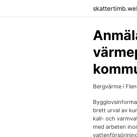
skattertimb.we
Anmäl
värme
komm
Bergvärme i Fle
Bygglovsinforma
brett urval av ku
kall- och varmvat
med arbeten inom
vattenförsörjnin