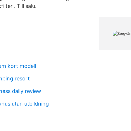
lter . Till salu.
am kort modell
ping resort
ness daily review
khus utan utbildning