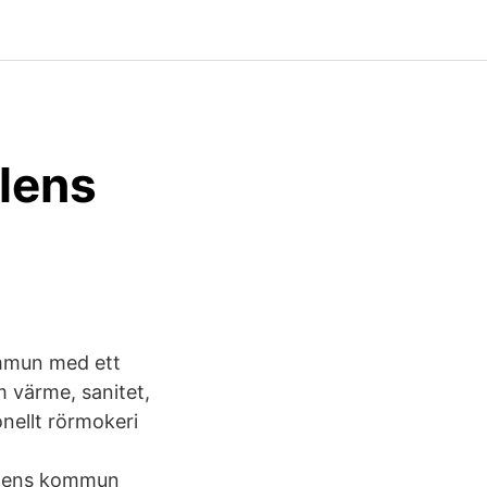
lens
ommun med ett
m värme, sanitet,
onellt rörmokeri
 Flens kommun