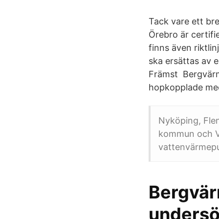
Tack vare ett br
Örebro är certifi
finns även riktl
ska ersättas av 
Främst Bergvärme
hopkopplade med 
Nyköping, Flen
kommun och Vax
vattenvärmep
Bergvär
undersö