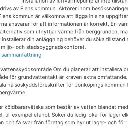
Installation av luftvärmepump är inte tillstån
 drivs av Flens kommun. Aktörer inom besöksnäringe
lens kommun är välkomna att lägga in sina uppgifter
rna ansvarar för att informationen är korrekt. En vä
alternativ som utnyttjar värme från berggrunden, mar
 installerar din anläggning behöver du söka tillstånd 
ll miljö- och stadsbyggnadskontoret.
i sammanfattning
vattenskyddsområde Om du planerar att installera
e för grundvattentäkt är kraven extra omfattande. 
okala hälsoskyddsföreskrifter för Jönköpings kommun k
a bergvärme.
er köldbärarvätska som består av vatten blandat med
 till exempel etanol. Söker du ledig lokal för lager ell
n och få svar från företag som hyr ut lager- och förr