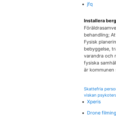
jfq
Installera be
Föräldrasamve
behandling; Att
Fysisk planer
bebyggelse, tr
varandra och 
fysiska samhäl
är kommunen so
Skattefria perso
viskan psykoter
Xperis
Drone filming