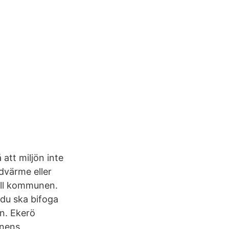
att miljön inte
dvärme eller
till kommunen.
 du ska bifoga
n. Ekerö
unens