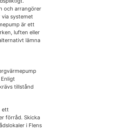
dspliktigt.
n och arrangörer
 via systemet
rmepump är ett
ken, luften eller
alternativt lämna
 bergvärmepump
Enligt
rävs tillstånd
 ett
er förråd. Skicka
ådslokaler i Flens