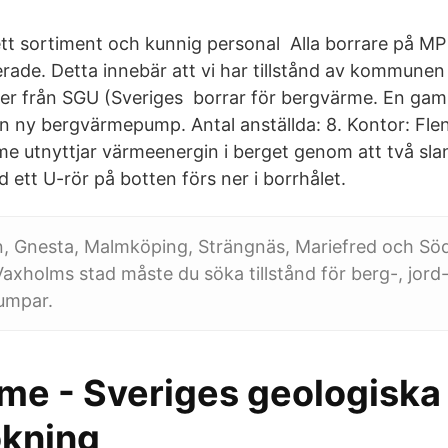
ett sortiment och kunnig personal Alla borrare på M
erade. Detta innebär att vi har tillstånd av kommunen
injer från SGU (Sveriges borrar för bergvärme. En g
en ny bergvärmepump. Antal anställda: 8. Kontor: Fle
 utnyttjar värmeenergin i berget genom att två sla
ett U-rör på botten förs ner i borrhålet.
, Gnesta, Malmköping, Strängnäs, Mariefred och Söde
holms stad måste du söka tillstånd för berg-, jord
umpar.
me - Sveriges geologiska
kning