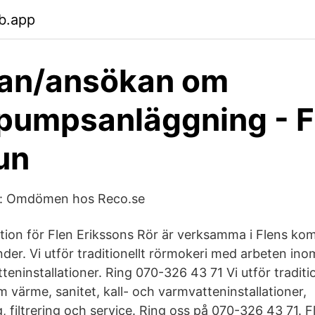
b.app
an/ansökan om
pumpsanläggning - F
un
n: Omdömen hos Reco.se
tion för Flen Erikssons Rör är verksamma i Flens k
nder. Vi utför traditionellt rörmokeri med arbeten ino
teninstallationer. Ring 070-326 43 71 Vi utför traditi
 värme, sanitet, kall- och varmvatteninstallationer,
g, filtrering och service. Ring oss på 070-326 43 71.