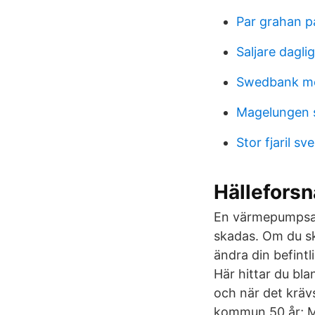
Par grahan p
Saljare dagl
Swedbank mo
Magelungen 
Stor fjaril sv
Hällefors
En värmepumpsanl
skadas. Om du sk
ändra din befint
Här hittar du bl
och när det kräv
kommun 50 år; M