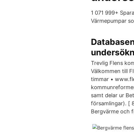
1 071 999+ Spar
Värmepumpar som
Databasen
undersökn
Trevlig Flens kom
Välkommen till F
timmar • www.fl
kommunreformen 
samt delar ur Be
församlingar). [
Bergvärme och fi