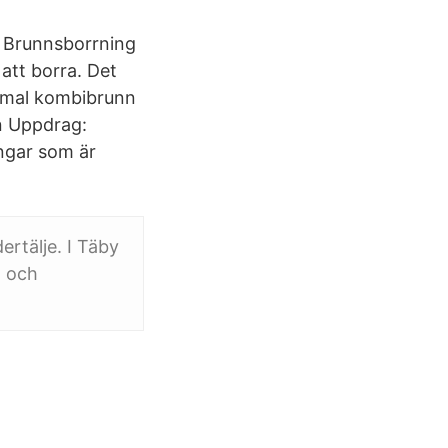
P Brunnsborrning
 att borra. Det
ammal kombibrunn
n Uppdrag:
ngar som är
rtälje. I Täby
- och