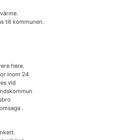
gvärme.
s till kommunen.
were here.
gor inom 24
es vid
 landskommun
sbro
domsaga .
nkett.