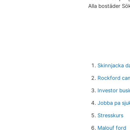
Alla bostäder Sökfi
Skinnjacka d
Rockford cam
Investor busi
Jobba pa sju
Stresskurs
Malouf ford