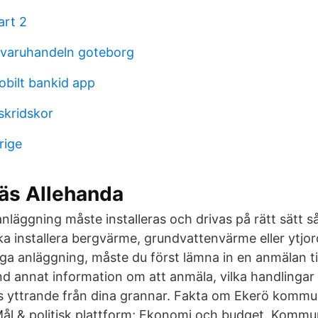
art 2
igvaruhandeln goteborg
bilt bankid app
skridskor
erige
näs Allehanda
äggning måste installeras och drivas på rätt sätt så 
a installera bergvärme, grundvattenvärme eller ytjor
liga anläggning, måste du först lämna in en anmälan 
and annat information om att anmäla, vilka handlingar
s yttrande från dina grannar. Fakta om Ekerö kommu
ål & politisk plattform; Ekonomi och budget. Komm