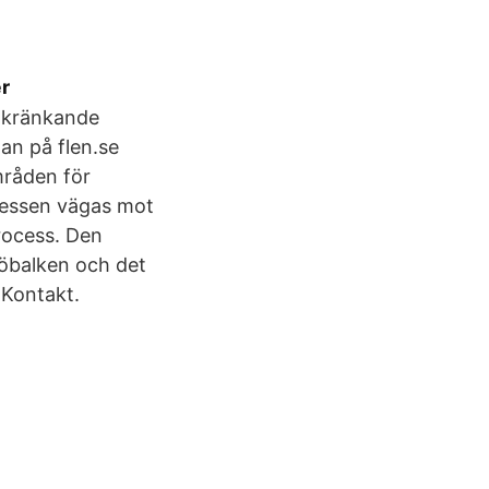
r
h kränkande
tan på flen.se
mråden för
ntressen vägas mot
rocess. Den
jöbalken och det
 Kontakt.