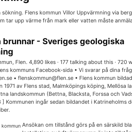
a sökning. Flens kommun Villor Uppvärmning via ber
 tar upp värme från mark eller vatten måste anmäla
 brunnar - Sveriges geologiska
ing
mun, Flen. 4,890 likes · 177 talking about this · 720 
lens kommuns Facebook-sida • Vi svarar på dina frå
en.se • flenskommun@flen.se • Flens kommun bildad
1971 av Flens stad, Malmköpings köping, Mellösa
ttna landskommun (Bettna, Blacksta, Forssa och Vad
 8 ] Kommunen ingår sedan bildandet i Katrineholms 
ber.
Ansökan om tillstånd görs på en särskild bla