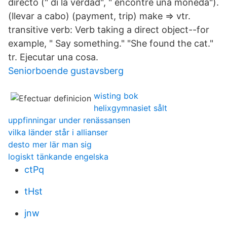
directo (" di la verdad", " encontré una moneda").
(llevar a cabo) (payment, trip) make ⇒ vtr.
transitive verb: Verb taking a direct object--for
example, " Say something." "She found the cat."
tr. Ejecutar una cosa.
Seniorboende gustavsberg
wisting bok
helixgymnasiet sålt
uppfinningar under renässansen
vilka länder står i allianser
desto mer lär man sig
logiskt tänkande engelska
ctPq
tHst
jnw