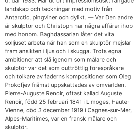
d. där 1933. Har utfört impressionistiskt fångade
landskap och teckningar med motiv från
Antarctic, pingviner och dylikt. — Var Den andre
är skulptör och Christoph har några affärer ihop
med honom. Baghdassarian låter det vita
solljuset arbeta när han som en skulptör mejslar
fram ansikten i ljus och i skugga. Trots egna
ambitioner att slå igenom som målare och
skulptör var det som outtröttlig förespråkare
och tolkare av faderns kompositioner som Oleg
Prokofjev främst uppskattades av omvärlden.
Pierre-Auguste Renoir, oftast kallad Auguste
Renoir, född 25 februari 1841 i Limoges, Haute-
Vienne, död 3 december 1919 i Cagnes-sur-Mer,
Alpes-Maritimes, var en fransk målare och
skulptör.